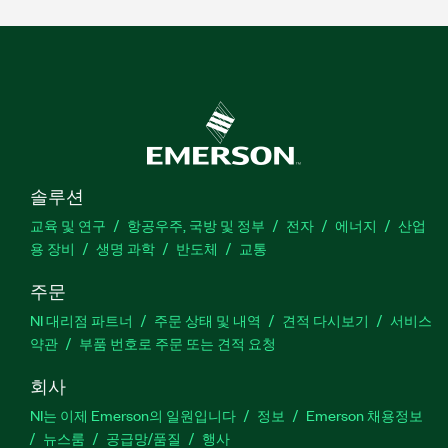
솔루션
교육 및 연구
항공우주, 국방 및 정부
전자
에너지
산업
용 장비
생명 과학
반도체
교통
주문
NI 대리점 파트너
주문 상태 및 내역
견적 다시보기
서비스
약관
부품 번호로 주문 또는 견적 요청
회사
NI는 이제 Emerson의 일원입니다
정보
Emerson 채용정보
뉴스룸
공급망/품질
행사