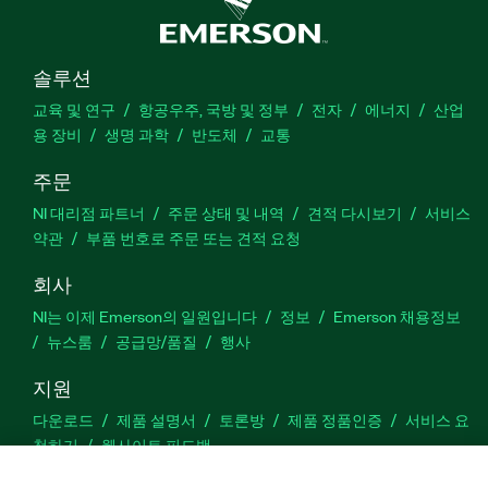
솔루션
교육 및 연구
항공우주, 국방 및 정부
전자
에너지
산업
용 장비
생명 과학
반도체
교통
주문
NI 대리점 파트너
주문 상태 및 내역
견적 다시보기
서비스
약관
부품 번호로 주문 또는 견적 요청
회사
NI는 이제 Emerson의 일원입니다
정보
Emerson 채용정보
뉴스룸
공급망/품질
행사
지원
다운로드
제품 설명서
토론방
제품 정품인증
서비스 요
청하기
웹사이트 피드백