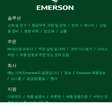
솔루션
교육 및 연구
항공우주, 국방 및 정부
전자
에너지
산업
용 장비
생명 과학
반도체
교통
주문
NI 대리점 파트너
주문 상태 및 내역
견적 다시보기
서비스
약관
부품 번호로 주문 또는 견적 요청
회사
NI는 이제 Emerson의 일원입니다
정보
Emerson 채용정보
뉴스룸
공급망/품질
행사
지원
다운로드
제품 설명서
토론방
제품 정품인증
서비스 요
청하기
웹사이트 피드백