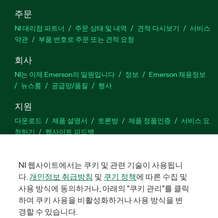
주문
NI 대리점 파트너
주문 상태 및 내역
견적 다시보기
서비스
약관
부품 번호로 주문 또는 견적 요청
회사
NI는 이제 Emerson의 일원입니다
정보
Emerson 채용정보
뉴스룸
공급망/품질
행사
지원
다운로드
제품 설명서
토론방
제품 정품인증
서비스 요
청하기
웹사이트 피드백
Facebook
Twitter
LinkedIn
YouTu
In
NI 웹사이트에서는 쿠키 및 관련 기술이 사용됩니
다.
개인정보 취급방침
및
쿠기 정책
에 따른 수집 및
사용 방식에 동의하거나, 아래의 "쿠키 관리"를 클릭
하여 쿠키 사용을 비활성화하거나 사용 방식을 변
©
2026
NATIONAL INSTRUMENTS CORP. 판권 소유. 한국내쇼날인스트
루먼트㈜ | 주소: 서울특별시 영등포구 여의대로 108, 36층 (여의도
경할 수 있습니다.
동, 파크원 타워1) | 대표자: 수리후앗, 페드로와이안드라데 | 사업