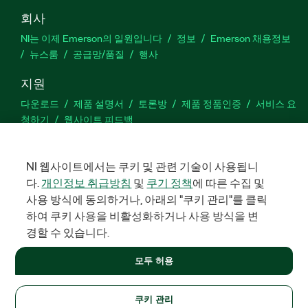
회사
NI는 이제 Emerson의 일원입니다
정보
Emerson 채용정보
뉴스룸
공급망/품질
행사
지원
다운로드
제품 설명서
토론방
제품 정품인증
서비스 요
청하기
웹사이트 피드백
Facebook
Twitter
LinkedIn
YouTu
In
NI 웹사이트에서는 쿠키 및 관련 기술이 사용됩니
다.
개인정보 취급방침
및
쿠기 정책
에 따른 수집 및
사용 방식에 동의하거나, 아래의 "쿠키 관리"를 클릭
하여 쿠키 사용을 비활성화하거나 사용 방식을 변
©
2026
NATIONAL INSTRUMENTS CORP. 판권 소유. 한국내쇼날인스트
루먼트㈜ | 주소: 서울특별시 영등포구 여의대로 108, 36층 (여의도
경할 수 있습니다.
동, 파크원 타워1) | 대표자: 수리후앗, 페드로와이안드라데 | 사업
자 등록번호: 214-81-91583 | 대표전화: 02-3451-3400
모두 허용
+1 877 388 1952
법적정보
|
IMPRINT
|
개인정보 취급방침
|
쿠키 관리
United States
쿠키 관리