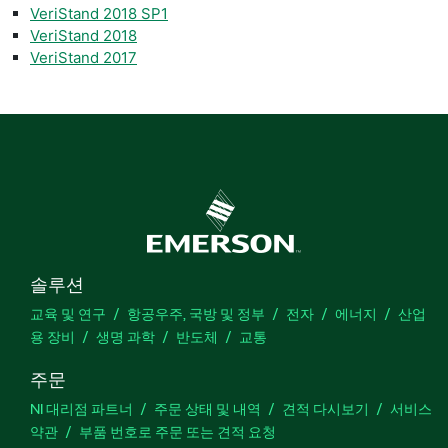
VeriStand 2018 SP1
VeriStand 2018
VeriStand 2017
솔루션
교육 및 연구
항공우주, 국방 및 정부
전자
에너지
산업
용 장비
생명 과학
반도체
교통
주문
NI 대리점 파트너
주문 상태 및 내역
견적 다시보기
서비스
약관
부품 번호로 주문 또는 견적 요청