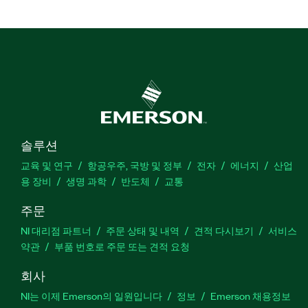
솔루션
교육 및 연구
항공우주, 국방 및 정부
전자
에너지
산업
용 장비
생명 과학
반도체
교통
주문
NI 대리점 파트너
주문 상태 및 내역
견적 다시보기
서비스
약관
부품 번호로 주문 또는 견적 요청
회사
NI는 이제 Emerson의 일원입니다
정보
Emerson 채용정보