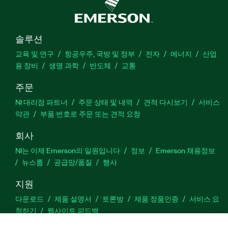
솔루션
교육 및 연구
항공우주, 국방 및 정부
전자
에너지
산업
용 장비
생명 과학
반도체
교통
주문
NI 대리점 파트너
주문 상태 및 내역
견적 다시보기
서비스
약관
부품 번호로 주문 또는 견적 요청
회사
NI는 이제 Emerson의 일원입니다
정보
Emerson 채용정보
뉴스룸
공급망/품질
행사
지원
다운로드
제품 설명서
토론방
제품 정품인증
서비스 요
청하기
웹사이트 피드백