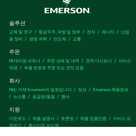
솔루션
교육 및 연구
항공우주, 국방 및 정부
전자
에너지
산업
용 장비
생명 과학
반도체
교통
주문
NI 대리점 파트너
주문 상태 및 내역
견적 다시보기
서비스
약관
부품 번호로 주문 또는 견적 요청
회사
NI는 이제 Emerson의 일원입니다
정보
Emerson 채용정보
뉴스룸
공급망/품질
행사
지원
다운로드
제품 설명서
토론방
제품 정품인증
서비스 요
청하기
웹사이트 피드백