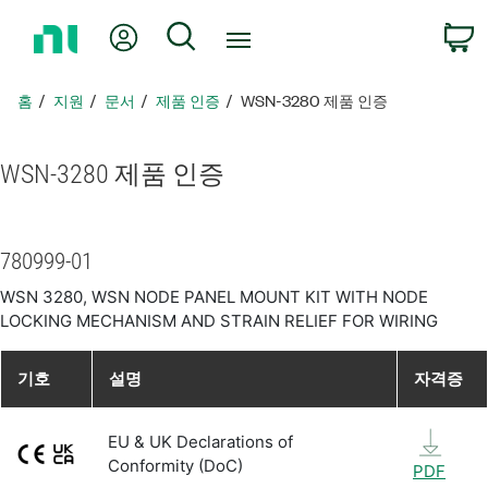
홈
내 계정
검색
페
이
지
홈
지원
문서
제품 인증
WSN-3280 제품 인증
로
돌
아
WSN-3280 제품 인증
가
기
780999-01
WSN 3280, WSN NODE PANEL MOUNT KIT WITH NODE
LOCKING MECHANISM AND STRAIN RELIEF FOR WIRING
기호
설명
자격증
EU & UK Declarations of
Conformity (DoC)
PDF