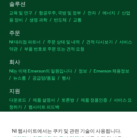
솔루션
교육 및 연구
항공우주, 국방 및 정부
전자
에너지
산업
용 장비
생명 과학
반도체
교통
주문
NI 대리점 파트너
주문 상태 및 내역
견적 다시보기
서비스
약관
부품 번호로 주문 또는 견적 요청
회사
NI는 이제 Emerson의 일원입니다
정보
Emerson 채용정보
뉴스룸
공급망/품질
행사
지원
다운로드
제품 설명서
토론방
제품 정품인증
서비스 요
청하기
웹사이트 피드백
Facebook
Twitter
LinkedIn
YouTu
In
NI 웹사이트에서는 쿠키 및 관련 기술이 사용됩니다.