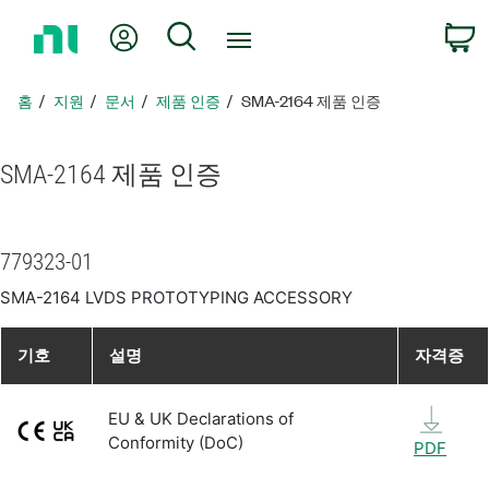
홈
내 계정
검색
페
이
지
홈
지원
문서
제품 인증
SMA-2164 제품 인증
로
돌
아
SMA-2164 제품 인증
가
기
779323-01
SMA-2164 LVDS PROTOTYPING ACCESSORY
기호
설명
자격증
EU & UK Declarations of
Conformity (DoC)
PDF