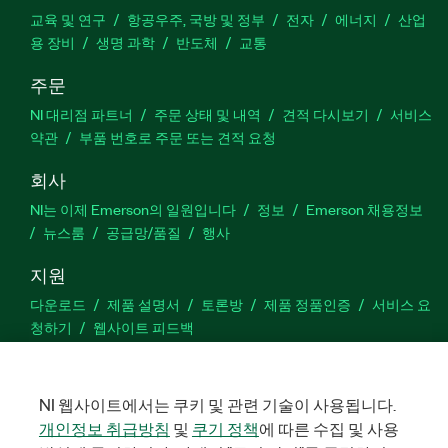
교육 및 연구
항공우주, 국방 및 정부
전자
에너지
산업
용 장비
생명 과학
반도체
교통
주문
NI 대리점 파트너
주문 상태 및 내역
견적 다시보기
서비스
약관
부품 번호로 주문 또는 견적 요청
회사
NI는 이제 Emerson의 일원입니다
정보
Emerson 채용정보
뉴스룸
공급망/품질
행사
지원
다운로드
제품 설명서
토론방
제품 정품인증
서비스 요
청하기
웹사이트 피드백
Facebook
Twitter
LinkedIn
YouTu
In
NI 웹사이트에서는 쿠키 및 관련 기술이 사용됩니다.
개인정보 취급방침
및
쿠기 정책
에 따른 수집 및 사용