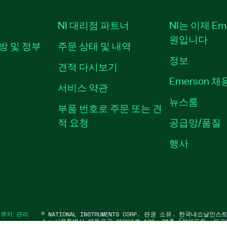
NI 대리점 파트너
NI는 이제 Em
원입니다
방 및 정부
주문 상태 및 내역
정보
견적 다시보기
Emerson 
서비스 약관
뉴스룸
부품 번호로 주문 또는 견
적 요청
공급망/품질
행사
|
쿠키 관리
©
NATIONAL INSTRUMENTS CORP. 판권 소유. 한국내쇼날인
소: 서울특별시 영등포구 여의대로 108, 36층 (여의도동, 파크