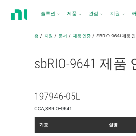
홈
페
솔루션
제품
관점
지원
이
지
로
홈
지원
문서
제품 인증
SBRIO-9641 제품 
돌
아
가
sbRIO-9641 제품
기
197946-05L
CCA,SBRIO-9641
기호
설명