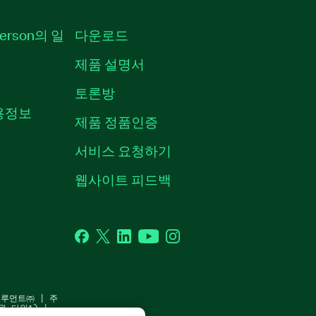
erson의 일
다운로드
제품 설명서
토론방
채용정보
제품 정품인증
서비스 요청하기
웹사이트 피드백
Facebook
Twitter
LinkedIn
YouTube
Instagram
스트루먼트㈜ | 주
원 타워1) |