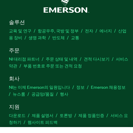
솔루션
교육 및 연구
항공우주, 국방 및 정부
전자
에너지
산업
용 장비
생명 과학
반도체
교통
주문
NI 대리점 파트너
주문 상태 및 내역
견적 다시보기
서비스
약관
부품 번호로 주문 또는 견적 요청
회사
NI는 이제 Emerson의 일원입니다
정보
Emerson 채용정보
뉴스룸
공급망/품질
행사
지원
다운로드
제품 설명서
토론방
제품 정품인증
서비스 요
청하기
웹사이트 피드백