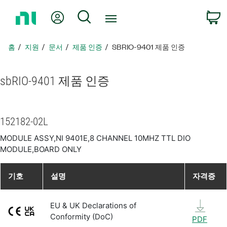
홈
내 계정
검색
페
이
지
홈
지원
문서
제품 인증
SBRIO-9401 제품 인증
로
돌
아
sbRIO-9401 제품 인증
가
기
152182-02L
MODULE ASSY,NI 9401E,8 CHANNEL 10MHZ TTL DIO
MODULE,BOARD ONLY
기호
설명
자격증
EU & UK Declarations of
Conformity (DoC)
PDF