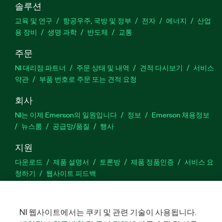
솔루션
교육 및 연구
항공우주, 국방 및 정부
전자
에너지
산업
용 장비
생명 과학
반도체
교통
주문
NI 대리점 파트너
주문 상태 및 내역
견적 다시보기
서비스
약관
부품 번호로 주문 또는 견적 요청
회사
NI는 이제 Emerson의 일원입니다
정보
Emerson 채용정보
뉴스룸
공급망/품질
행사
지원
다운로드
제품 설명서
토론방
제품 정품인증
서비스 요
청하기
웹사이트 피드백
Facebook
Twitter
LinkedIn
YouTu
In
NI 웹사이트에서는 쿠키 및 관련 기술이 사용됩니다.