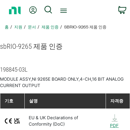
홈
내 계정
검색
페
이
지
홈
지원
문서
제품 인증
SBRIO-9265 제품 인증
로
돌
아
sbRIO-9265 제품 인증
가
기
198845-03L
MODULE ASSY,NI 9265E BOARD ONLY,4-CH,16 BIT ANALOG
CURRENT OUTPUT
기호
설명
자격증
EU & UK Declarations of
Conformity (DoC)
PDF