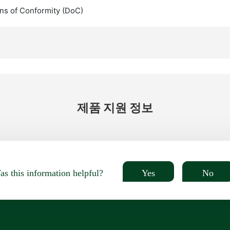
ns of Conformity (DoC)
제품 지원 정보
Yes
No
s this information helpful?