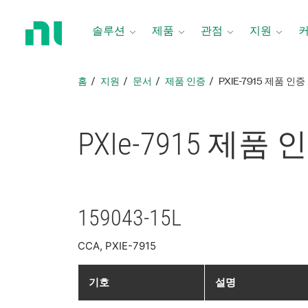
홈
페
솔루션
제품
관점
지원
이
지
로
홈
지원
문서
제품 인증
PXIE-7915 제품 인증
돌
아
가
PXIe-7915 제품 
기
159043-15L
CCA, PXIE-7915
기호
설명