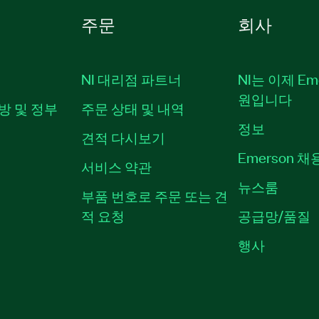
주문
회사
NI 대리점 파트너
NI는 이제 Em
원입니다
방 및 정부
주문 상태 및 내역
정보
견적 다시보기
Emerson 
서비스 약관
뉴스룸
부품 번호로 주문 또는 견
적 요청
공급망/품질
행사