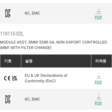
KC, EMC
PDF
119115-02L
MODULE ASSY, RMM-5586 SA, NON-EXPORT CONTROLLED
(MM1 WITH FILTER CHANGE)
기호
설명
자격증
EU & UK Declarations of
Conformity (DoC)
PDF
KC, EMC
PDF