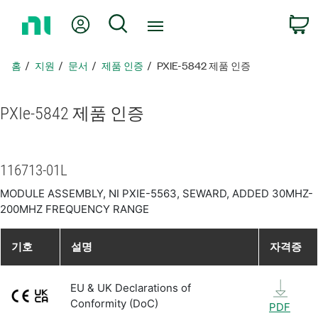
홈
내 계정
검색
페
이
지
홈
지원
문서
제품 인증
PXIE-5842 제품 인증
로
돌
아
PXIe-5842 제품 인증
가
기
116713-01L
MODULE ASSEMBLY, NI PXIE-5563, SEWARD, ADDED 30MHZ-
200MHZ FREQUENCY RANGE
기호
설명
자격증
EU & UK Declarations of
Conformity (DoC)
PDF