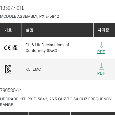
135077-01L
MODULE ASSEMBLY, PXIE-5842
기호
설명
자격증
EU & UK Declarations of
Conformity (DoC)
PDF
KC, EMC
PDF
790580-14
UPGRADE KIT, PXIE-5842, 26.5 GHZ TO 54 GHZ FREQUENCY
RANGE