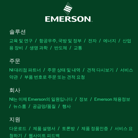
솔루션
교육 및 연구
항공우주, 국방 및 정부
전자
에너지
산업
용 장비
생명 과학
반도체
교통
주문
NI 대리점 파트너
주문 상태 및 내역
견적 다시보기
서비스
약관
부품 번호로 주문 또는 견적 요청
회사
NI는 이제 Emerson의 일원입니다
정보
Emerson 채용정보
뉴스룸
공급망/품질
행사
지원
다운로드
제품 설명서
토론방
제품 정품인증
서비스 요
청하기
웹사이트 피드백