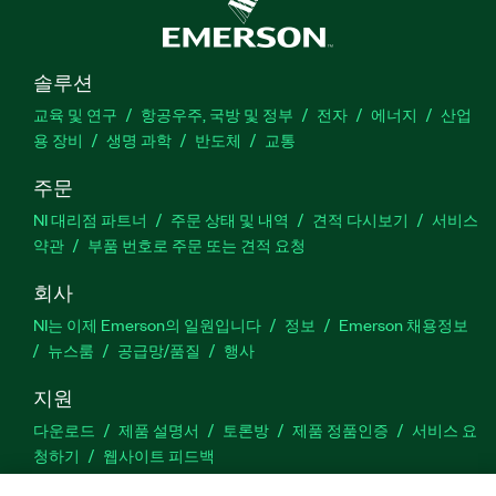
솔루션
교육 및 연구
항공우주, 국방 및 정부
전자
에너지
산업
용 장비
생명 과학
반도체
교통
주문
NI 대리점 파트너
주문 상태 및 내역
견적 다시보기
서비스
약관
부품 번호로 주문 또는 견적 요청
회사
NI는 이제 Emerson의 일원입니다
정보
Emerson 채용정보
뉴스룸
공급망/품질
행사
지원
다운로드
제품 설명서
토론방
제품 정품인증
서비스 요
청하기
웹사이트 피드백