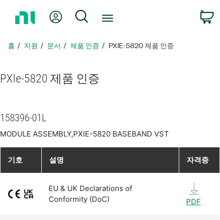
홈
내 계정
검색
페
이
지
홈
지원
문서
제품 인증
PXIE-5820 제품 인증
로
돌
아
PXIe-5820 제품 인증
가
기
158396-01L
MODULE ASSEMBLY,PXIE-5820 BASEBAND VST
기호
설명
자격증
EU & UK Declarations of
Conformity (DoC)
PDF