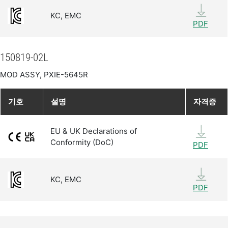
KC, EMC
PDF
150819-02L
MOD ASSY, PXIE-5645R
기호
설명
자격증
EU & UK Declarations of
Conformity (DoC)
PDF
KC, EMC
PDF