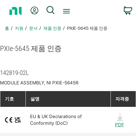
홈
내 계정
검색
페
이
지
홈
지원
문서
제품 인증
PXIE-5645 제품 인증
로
돌
아
PXIe-5645 제품 인증
가
기
142819-02L
MODULE ASSEMBLY, NI PXIE-5645R
기호
설명
자격증
EU & UK Declarations of
Conformity (DoC)
PDF