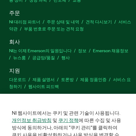
주문
NI 대리점 파트너
주문 상태 및 내역
견적 다시보기
서비스
약관
부품 번호로 주문 또는 견적 요청
회사
NI는 이제 Emerson의 일원입니다
정보
Emerson 채용정보
뉴스룸
공급망/품질
행사
지원
다운로드
제품 설명서
토론방
제품 정품인증
서비스 요
청하기
웹사이트 피드백
Facebook
Twitter
LinkedIn
YouTu
In
NI 웹사이트에서는 쿠키 및 관련 기술이 사용됩니다.
개인정보 취급방침
및
쿠기 정책
에 따른 수집 및 사용
방식에 동의하거나, 아래의 "쿠키 관리"를 클릭하여
©
NATIONAL INSTRUMENTS CORP. 판권 소유. 한국내쇼날인스트루먼
트㈜ | 주소: 서울특별시 영등포구 여의대로 108, 36층 (여의도동,
쿠키 사용을 비활성화하거나 사용 방식을 변경할 수