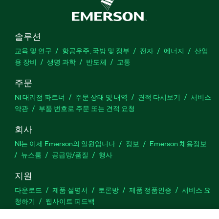
솔루션
교육 및 연구
항공우주, 국방 및 정부
전자
에너지
산업
용 장비
생명 과학
반도체
교통
주문
NI 대리점 파트너
주문 상태 및 내역
견적 다시보기
서비스
약관
부품 번호로 주문 또는 견적 요청
회사
NI는 이제 Emerson의 일원입니다
정보
Emerson 채용정보
뉴스룸
공급망/품질
행사
지원
다운로드
제품 설명서
토론방
제품 정품인증
서비스 요
청하기
웹사이트 피드백