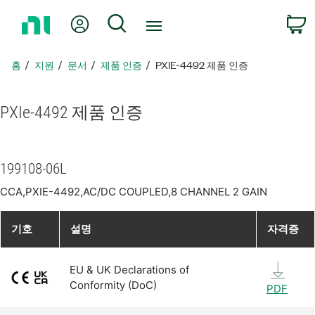
홈
내 계정
검색
페
이
지
홈
지원
문서
제품 인증
PXIE-4492 제품 인증
로
돌
아
PXIe-4492 제품 인증
가
기
199108-06L
CCA,PXIE-4492,AC/DC COUPLED,8 CHANNEL 2 GAIN
기호
설명
자격증
EU & UK Declarations of
Conformity (DoC)
PDF