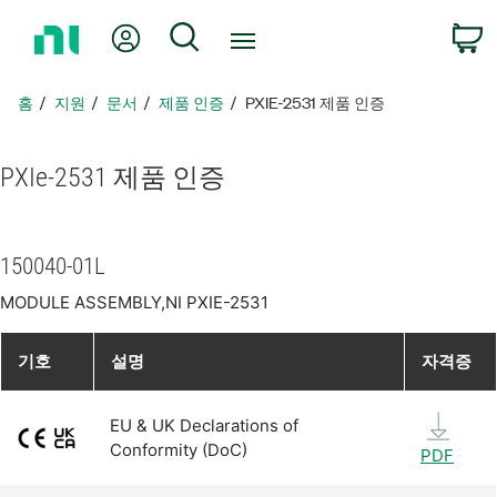
홈
내 계정
검색
페
이
지
홈
지원
문서
제품 인증
PXIE-2531 제품 인증
로
돌
아
PXIe-2531 제품 인증
가
기
150040-01L
MODULE ASSEMBLY,NI PXIE-2531
기호
설명
자격증
EU & UK Declarations of
Conformity (DoC)
PDF