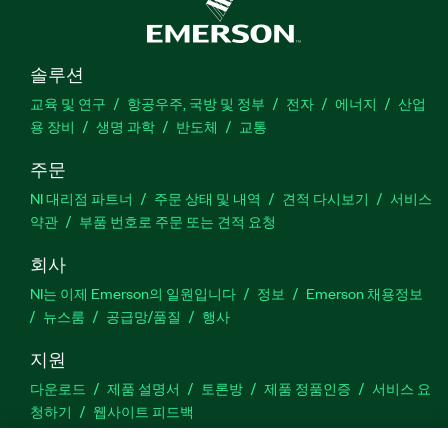
솔루션
교육 및 연구
항공우주, 국방 및 정부
전자
에너지
산업
용 장비
생명 과학
반도체
교통
주문
NI 대리점 파트너
주문 상태 및 내역
견적 다시보기
서비스
약관
부품 번호로 주문 또는 견적 요청
회사
NI는 이제 Emerson의 일원입니다
정보
Emerson 채용정보
뉴스룸
공급망/품질
행사
지원
다운로드
제품 설명서
토론방
제품 정품인증
서비스 요
청하기
웹사이트 피드백