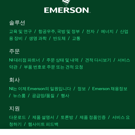
솔루션
교육 및 연구
항공우주, 국방 및 정부
전자
에너지
산업
용 장비
생명 과학
반도체
교통
주문
NI 대리점 파트너
주문 상태 및 내역
견적 다시보기
서비스
약관
부품 번호로 주문 또는 견적 요청
회사
NI는 이제 Emerson의 일원입니다
정보
Emerson 채용정보
뉴스룸
공급망/품질
행사
지원
다운로드
제품 설명서
토론방
제품 정품인증
서비스 요
청하기
웹사이트 피드백