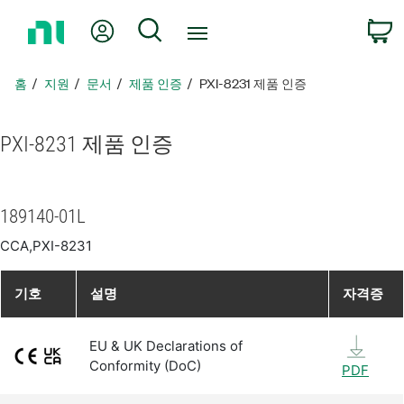
홈
내 계정
검색
페
이
지
홈
지원
문서
제품 인증
PXI-8231 제품 인증
로
돌
아
PXI-8231 제품 인증
가
기
189140-01L
CCA,PXI-8231
기호
설명
자격증
EU & UK Declarations of
Conformity (DoC)
PDF