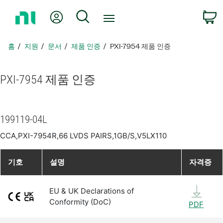
홈
내 계정
검색
페
이
지
홈
지원
문서
제품 인증
PXI-7954 제품 인증
로
돌
아
PXI-7954 제품 인증
가
기
199119-04L
CCA,PXI-7954R,66 LVDS PAIRS,1GB/S,V5LX110
기호
설명
자격증
EU & UK Declarations of
Conformity (DoC)
PDF