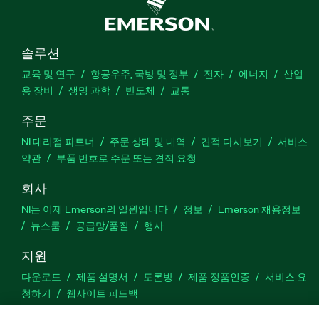
솔루션
교육 및 연구
항공우주, 국방 및 정부
전자
에너지
산업
용 장비
생명 과학
반도체
교통
주문
NI 대리점 파트너
주문 상태 및 내역
견적 다시보기
서비스
약관
부품 번호로 주문 또는 견적 요청
회사
NI는 이제 Emerson의 일원입니다
정보
Emerson 채용정보
뉴스룸
공급망/품질
행사
지원
다운로드
제품 설명서
토론방
제품 정품인증
서비스 요
청하기
웹사이트 피드백