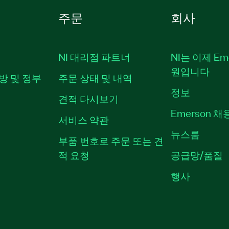
주문
회사
NI 대리점 파트너
NI는 이제 Em
원입니다
방 및 정부
주문 상태 및 내역
정보
견적 다시보기
Emerson 
서비스 약관
뉴스룸
부품 번호로 주문 또는 견
적 요청
공급망/품질
행사