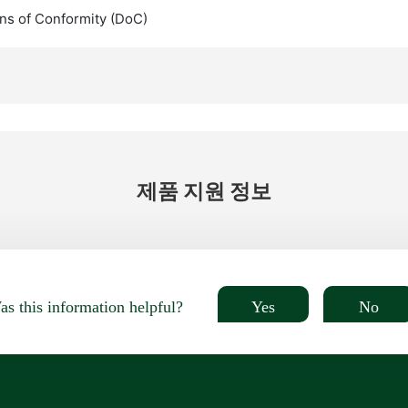
ns of Conformity (DoC)
제품 지원 정보
Yes
No
s this information helpful?