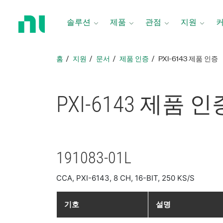
홈
페
솔루션
제품
관점
지원
이
지
로
홈
지원
문서
제품 인증
PXI-6143 제품 인증
돌
아
가
PXI-6143 제품 인
기
191083-01L
CCA, PXI-6143, 8 CH, 16-BIT, 250 KS/S
기호
설명