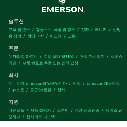
솔루션
교육 및 연구
항공우주, 국방 및 정부
전자
에너지
산업
용 장비
생명 과학
반도체
교통
주문
NI 대리점 파트너
주문 상태 및 내역
견적 다시보기
서비스
약관
부품 번호로 주문 또는 견적 요청
회사
NI는 이제 Emerson의 일원입니다
정보
Emerson 채용정보
뉴스룸
공급망/품질
행사
지원
다운로드
제품 설명서
토론방
제품 정품인증
서비스 요
청하기
웹사이트 피드백