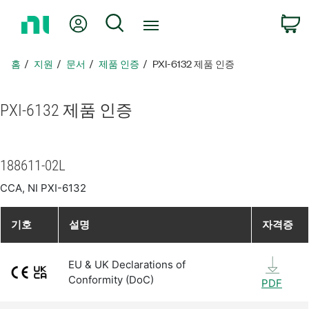
홈
내 계정
검색
페
이
지
홈
지원
문서
제품 인증
PXI-6132 제품 인증
로
돌
아
PXI-6132 제품 인증
가
기
188611-02L
CCA, NI PXI-6132
기호
설명
자격증
EU & UK Declarations of
Conformity (DoC)
PDF