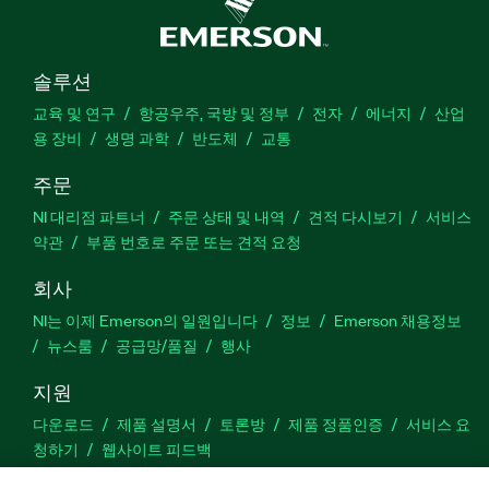
솔루션
교육 및 연구
항공우주, 국방 및 정부
전자
에너지
산업
용 장비
생명 과학
반도체
교통
주문
NI 대리점 파트너
주문 상태 및 내역
견적 다시보기
서비스
약관
부품 번호로 주문 또는 견적 요청
회사
NI는 이제 Emerson의 일원입니다
정보
Emerson 채용정보
뉴스룸
공급망/품질
행사
지원
다운로드
제품 설명서
토론방
제품 정품인증
서비스 요
청하기
웹사이트 피드백