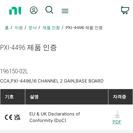
홈
내 계정
검색
페
이
지
홈
지원
문서
제품 인증
PXI-4496 제품 인증
로
돌
아
PXI-4496 제품 인증
가
기
196150-02L
CCA,PXI-4496,16 CHANNEL 2 GAIN,BASE BOARD
기호
설명
자격증
EU & UK Declarations of
Conformity (DoC)
PDF