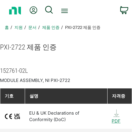
홈
내 계정
검색
페
이
지
홈
지원
문서
제품 인증
PXI-2722 제품 인증
로
돌
아
PXI-2722 제품 인증
가
기
152761-02L
MODULE ASSEMBLY, NI PXI-2722
기호
설명
자격증
EU & UK Declarations of
Conformity (DoC)
PDF