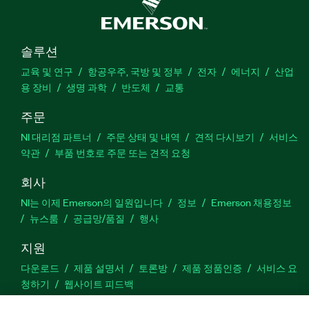
솔루션
교육 및 연구
항공우주, 국방 및 정부
전자
에너지
산업
용 장비
생명 과학
반도체
교통
주문
NI 대리점 파트너
주문 상태 및 내역
견적 다시보기
서비스
약관
부품 번호로 주문 또는 견적 요청
회사
NI는 이제 Emerson의 일원입니다
정보
Emerson 채용정보
뉴스룸
공급망/품질
행사
지원
다운로드
제품 설명서
토론방
제품 정품인증
서비스 요
청하기
웹사이트 피드백