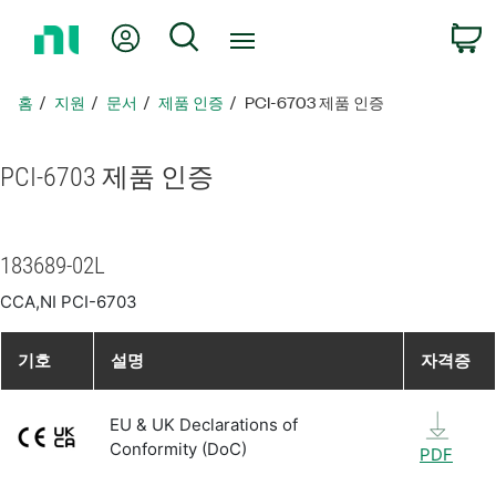
홈
내 계정
검색
페
이
지
홈
지원
문서
제품 인증
PCI-6703 제품 인증
로
돌
아
PCI-6703 제품 인증
가
기
183689-02L
CCA,NI PCI-6703
기호
설명
자격증
EU & UK Declarations of
Conformity (DoC)
PDF