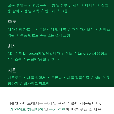
교육 및 연구
항공우주, 국방 및 정부
전자
에너지
산업
용 장비
생명 과학
반도체
교통
주문
NI 대리점 파트너
주문 상태 및 내역
견적 다시보기
서비스
약관
부품 번호로 주문 또는 견적 요청
회사
NI는 이제 Emerson의 일원입니다
정보
Emerson 채용정보
뉴스룸
공급망/품질
행사
지원
다운로드
제품 설명서
토론방
제품 정품인증
서비스 요
청하기
웹사이트 피드백
Facebook
Twitter
LinkedIn
YouTu
In
NI 웹사이트에서는 쿠키 및 관련 기술이 사용됩니다.
개인정보 취급방침
및
쿠기 정책
에 따른 수집 및 사용