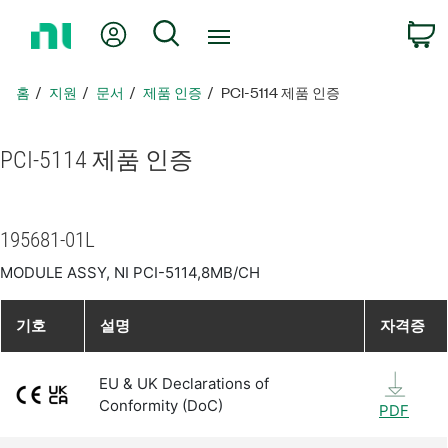
홈
내 계정
검색
페
이
지
홈
지원
문서
제품 인증
PCI-5114 제품 인증
로
돌
아
PCI-5114 제품 인증
가
기
195681-01L
MODULE ASSY, NI PCI-5114,8MB/CH
기호
설명
자격증
EU & UK Declarations of
Conformity (DoC)
PDF