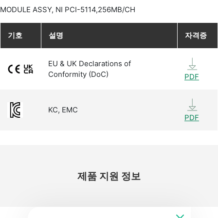
MODULE ASSY, NI PCI-5114,256MB/CH
기호
설명
자격증
EU & UK Declarations of
Conformity (DoC)
PDF
KC, EMC
PDF
제품 지원 정보