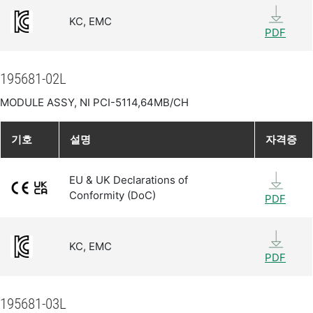
KC, EMC
PDF
195681-02L
MODULE ASSY, NI PCI-5114,64MB/CH
기호
설명
자격증
EU & UK Declarations of
Conformity (DoC)
PDF
KC, EMC
PDF
195681-03L