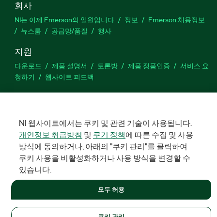
회사
NI는 이제 Emerson의 일원입니다
정보
Emerson 채용정보
뉴스룸
공급망/품질
행사
지원
다운로드
제품 설명서
토론방
제품 정품인증
서비스 요
청하기
웹사이트 피드백
Facebook
Twitter
LinkedIn
YouTu
In
NI 웹사이트에서는 쿠키 및 관련 기술이 사용됩니다.
개인정보 취급방침
및
쿠기 정책
에 따른 수집 및 사용
방식에 동의하거나, 아래의 "쿠키 관리"를 클릭하여
©
NATIONAL INSTRUMENTS CORP. 판권 소유. 한국내쇼날인스트루먼
트㈜ | 주소: 서울특별시 영등포구 여의대로 108, 36층 (여의도동,
쿠키 사용을 비활성화하거나 사용 방식을 변경할 수
파크원 타워1) | 대표자: 수리후앗, 페드로와이안드라데 | 사업자 등
록번호: 214-81-91583 | 대표전화: 02-3451-3400
있습니다.
법적정보
|
IMPRINT
|
개인정보 취급방침
|
쿠키 관리
모두 허용
쿠키 관리