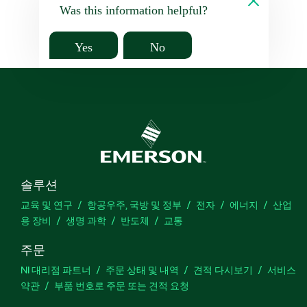
Was this information helpful?
Yes
No
솔루션
교육 및 연구
항공우주, 국방 및 정부
전자
에너지
산업
용 장비
생명 과학
반도체
교통
주문
NI 대리점 파트너
주문 상태 및 내역
견적 다시보기
서비스
약관
부품 번호로 주문 또는 견적 요청