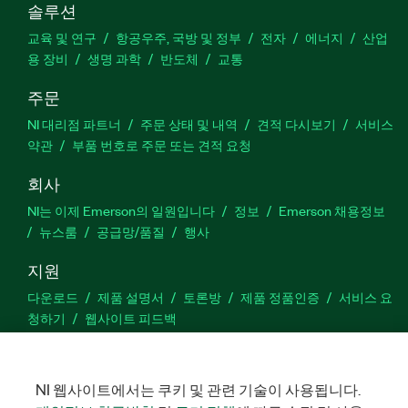
솔루션
교육 및 연구
항공우주, 국방 및 정부
전자
에너지
산업
용 장비
생명 과학
반도체
교통
주문
NI 대리점 파트너
주문 상태 및 내역
견적 다시보기
서비스
약관
부품 번호로 주문 또는 견적 요청
회사
NI는 이제 Emerson의 일원입니다
정보
Emerson 채용정보
뉴스룸
공급망/품질
행사
지원
다운로드
제품 설명서
토론방
제품 정품인증
서비스 요
청하기
웹사이트 피드백
Facebook
Twitter
LinkedIn
YouTu
In
NI 웹사이트에서는 쿠키 및 관련 기술이 사용됩니다.