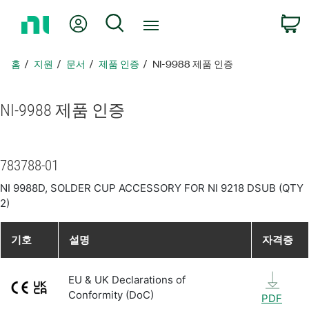
홈
내 계정
검색
페
이
지
홈
지원
문서
제품 인증
NI-9988 제품 인증
로
돌
아
NI-9988 제품 인증
가
기
783788-01
NI 9988D, SOLDER CUP ACCESSORY FOR NI 9218 DSUB (QTY
2)
기호
설명
자격증
EU & UK Declarations of
Conformity (DoC)
PDF