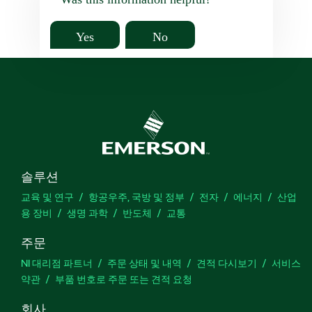
Yes
No
솔루션
교육 및 연구
항공우주, 국방 및 정부
전자
에너지
산업
용 장비
생명 과학
반도체
교통
주문
NI 대리점 파트너
주문 상태 및 내역
견적 다시보기
서비스
약관
부품 번호로 주문 또는 견적 요청
회사