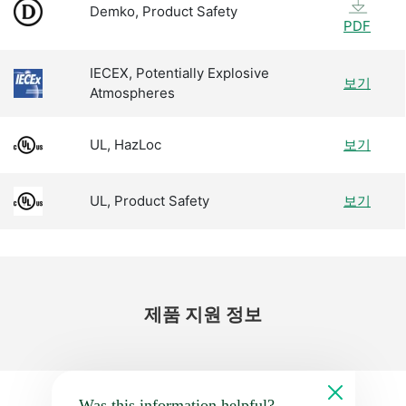
Demko, Product Safety
PDF
IECEX, Potentially Explosive
보기
Atmospheres
UL, HazLoc
보기
UL, Product Safety
보기
제품 지원 정보
Was this information helpful?