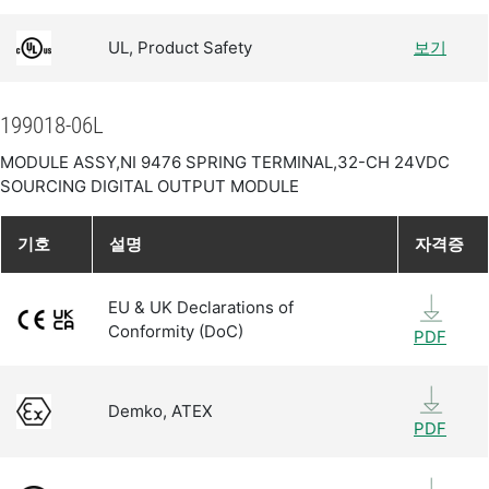
UL, Product Safety
보기
199018-06L
MODULE ASSY,NI 9476 SPRING TERMINAL,32-CH 24VDC
SOURCING DIGITAL OUTPUT MODULE
기호
설명
자격증
EU & UK Declarations of
Conformity (DoC)
PDF
Demko, ATEX
PDF