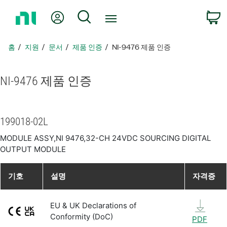
홈
내 계정
검색
페
이
지
홈
지원
문서
제품 인증
NI-9476 제품 인증
로
돌
아
NI-9476 제품 인증
가
기
199018-02L
MODULE ASSY,NI 9476,32-CH 24VDC SOURCING DIGITAL
OUTPUT MODULE
기호
설명
자격증
EU & UK Declarations of
Conformity (DoC)
PDF