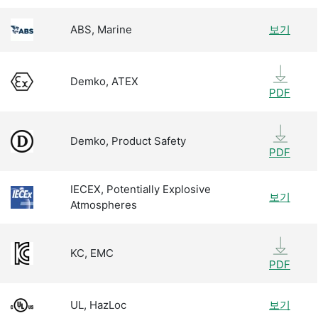
ABS, Marine
보기
Demko, ATEX
PDF
Demko, Product Safety
PDF
IECEX, Potentially Explosive
보기
Atmospheres
KC, EMC
PDF
UL, HazLoc
보기