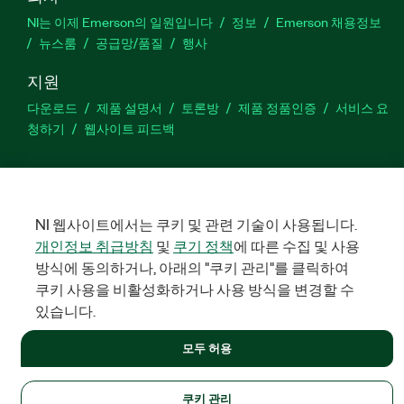
NI는 이제 Emerson의 일원입니다
정보
Emerson 채용정보
뉴스룸
공급망/품질
행사
지원
다운로드
제품 설명서
토론방
제품 정품인증
서비스 요
청하기
웹사이트 피드백
Facebook
Twitter
LinkedIn
YouTu
In
NI 웹사이트에서는 쿠키 및 관련 기술이 사용됩니다.
개인정보 취급방침
및
쿠기 정책
에 따른 수집 및 사용
©
NATIONAL INSTRUMENTS CORP. 판권 소유. 한국내쇼날인스트루먼
방식에 동의하거나, 아래의 "쿠키 관리"를 클릭하여
트㈜ | 주소: 서울특별시 영등포구 여의대로 108, 36층 (여의도동,
파크원 타워1) | 대표자: 수리후앗, 페드로와이안드라데 | 사업자 등
쿠키 사용을 비활성화하거나 사용 방식을 변경할 수
록번호: 214-81-91583 | 대표전화: 02-3451-3400
있습니다.
법적정보
|
IMPRINT
|
개인정보 취급방침
|
쿠키 관리
모두 허용
쿠키 관리