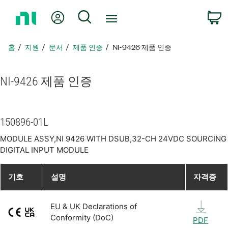
홈
내 계정
검색
페
이
지
홈
지원
문서
제품 인증
NI-9426 제품 인증
로
돌
아
NI-9426 제품 인증
가
기
150896-01L
MODULE ASSY,NI 9426 WITH DSUB,32-CH 24VDC SOURCING
DIGITAL INPUT MODULE
기호
설명
자격증
EU & UK Declarations of
Conformity (DoC)
PDF