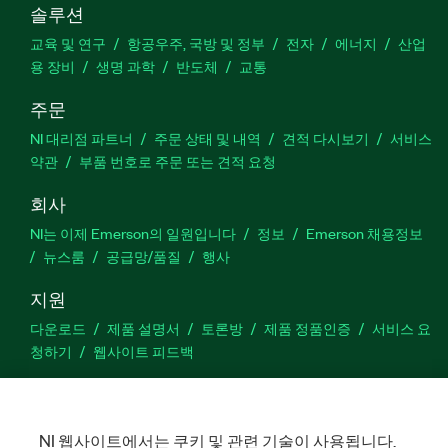
솔루션
교육 및 연구
항공우주, 국방 및 정부
전자
에너지
산업
용 장비
생명 과학
반도체
교통
주문
NI 대리점 파트너
주문 상태 및 내역
견적 다시보기
서비스
약관
부품 번호로 주문 또는 견적 요청
회사
NI는 이제 Emerson의 일원입니다
정보
Emerson 채용정보
뉴스룸
공급망/품질
행사
지원
다운로드
제품 설명서
토론방
제품 정품인증
서비스 요
청하기
웹사이트 피드백
Facebook
Twitter
LinkedIn
YouTu
In
NI 웹사이트에서는 쿠키 및 관련 기술이 사용됩니다.