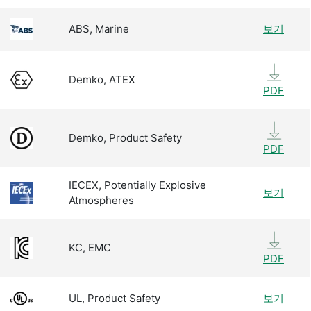
ABS, Marine
보기
Demko, ATEX
PDF
Demko, Product Safety
PDF
IECEX, Potentially Explosive
보기
Atmospheres
KC, EMC
PDF
UL, Product Safety
보기