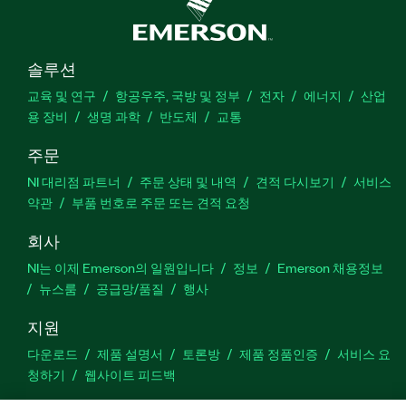
솔루션
교육 및 연구
항공우주, 국방 및 정부
전자
에너지
산업
용 장비
생명 과학
반도체
교통
주문
NI 대리점 파트너
주문 상태 및 내역
견적 다시보기
서비스
약관
부품 번호로 주문 또는 견적 요청
회사
NI는 이제 Emerson의 일원입니다
정보
Emerson 채용정보
뉴스룸
공급망/품질
행사
지원
다운로드
제품 설명서
토론방
제품 정품인증
서비스 요
청하기
웹사이트 피드백