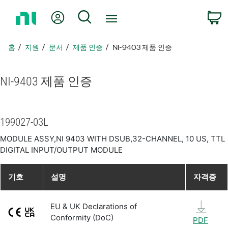
홈
내 계정
검색
페
이
지
홈
지원
문서
제품 인증
NI-9403 제품 인증
로
돌
아
NI-9403 제품 인증
가
기
199027-03L
MODULE ASSY,NI 9403 WITH DSUB,32-CHANNEL, 10 US, TTL
DIGITAL INPUT/OUTPUT MODULE
기호
설명
자격증
EU & UK Declarations of
Conformity (DoC)
PDF