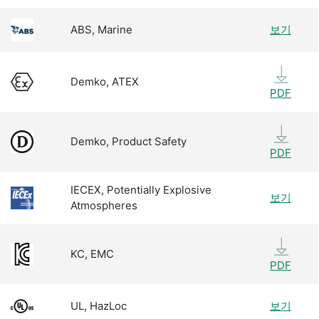
ABS, Marine
보기
Demko, ATEX
PDF
Demko, Product Safety
PDF
IECEX, Potentially Explosive
보기
Atmospheres
KC, EMC
PDF
UL, HazLoc
보기