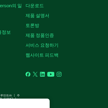
erson의 일
다운로드
제품 설명서
토론방
채용정보
제품 정품인증
서비스 요청하기
웹사이트 피드백
Facebook
Twitter
LinkedIn
YouTube
Instagram
스트루먼트㈜ | 주
원 타워1) |
1-91583 |