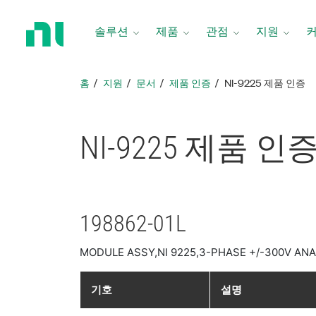
홈
페
솔루션
제품
관점
지원
이
지
로
홈
지원
문서
제품 인증
NI-9225 제품 인증
돌
아
가
NI-9225 제품 인
기
198862-01L
MODULE ASSY,NI 9225,3-PHASE +/-300V AN
기호
설명