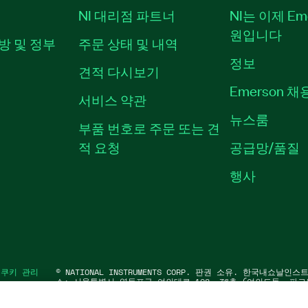
NI 대리점 파트너
NI는 이제 Em
원입니다
방 및 정부
주문 상태 및 내역
정보
견적 다시보기
Emerson 
서비스 약관
뉴스룸
부품 번호로 주문 또는 견
적 요청
공급망/품질
행사
|
쿠키 관리
©
NATIONAL INSTRUMENTS CORP. 판권 소유. 한국내쇼날인
소: 서울특별시 영등포구 여의대로 108, 36층 (여의도동, 파크
대표자: 수리후앗, 페드로와이안드라데 | 사업자 등록번호: 214-8
대표전화: 02-3451-3400