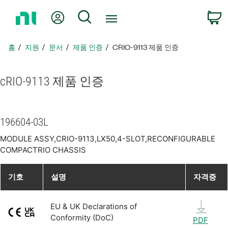
홈
내 계정
검색
페
이
지
홈
지원
문서
제품 인증
CRIO-9113 제품 인증
로
돌
아
cRIO-9113 제품 인증
가
기
196604-03L
MODULE ASSY,CRIO-9113,LX50,4-SLOT,RECONFIGURABLE
COMPACTRIO CHASSIS
기호
설명
자격증
EU & UK Declarations of
Conformity (DoC)
PDF