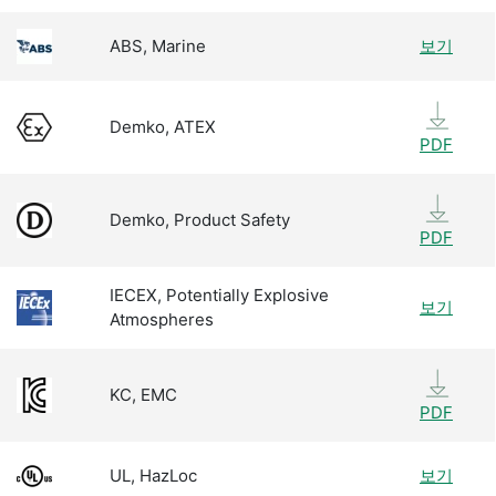
ABS, Marine
보기
Demko, ATEX
PDF
Demko, Product Safety
PDF
IECEX, Potentially Explosive
보기
Atmospheres
KC, EMC
PDF
UL, HazLoc
보기