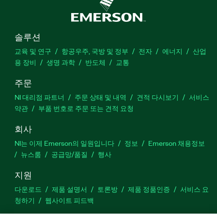
솔루션
교육 및 연구
항공우주, 국방 및 정부
전자
에너지
산업
용 장비
생명 과학
반도체
교통
주문
NI 대리점 파트너
주문 상태 및 내역
견적 다시보기
서비스
약관
부품 번호로 주문 또는 견적 요청
회사
NI는 이제 Emerson의 일원입니다
정보
Emerson 채용정보
뉴스룸
공급망/품질
행사
지원
다운로드
제품 설명서
토론방
제품 정품인증
서비스 요
청하기
웹사이트 피드백