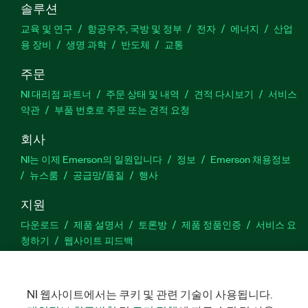
솔루션
교육 및 연구
항공우주, 국방 및 정부
전자
에너지
산업
용 장비
생명 과학
반도체
교통
주문
NI 대리점 파트너
주문 상태 및 내역
견적 다시보기
서비스
약관
부품 번호로 주문 또는 견적 요청
회사
NI는 이제 Emerson의 일원입니다
정보
Emerson 채용정보
뉴스룸
공급망/품질
행사
지원
다운로드
제품 설명서
토론방
제품 정품인증
서비스 요
청하기
웹사이트 피드백
Facebook
Twitter
LinkedIn
YouTu
In
NI 웹사이트에서는 쿠키 및 관련 기술이 사용됩니다.