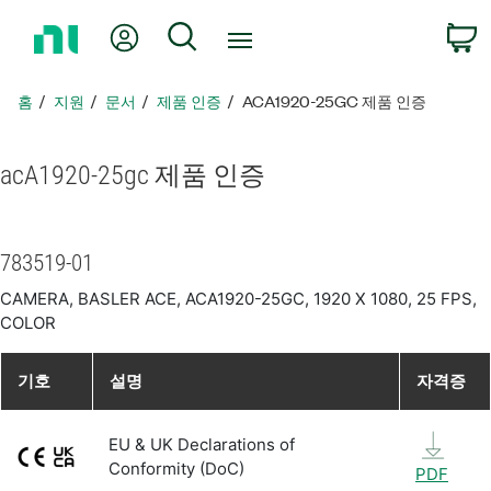
홈
내 계정
검색
페
이
지
홈
지원
문서
제품 인증
ACA1920-25GC 제품 인증
로
돌
아
acA1920-25gc 제품 인증
가
기
783519-01
CAMERA, BASLER ACE, ACA1920-25GC, 1920 X 1080, 25 FPS,
COLOR
기호
설명
자격증
EU & UK Declarations of
Conformity (DoC)
PDF