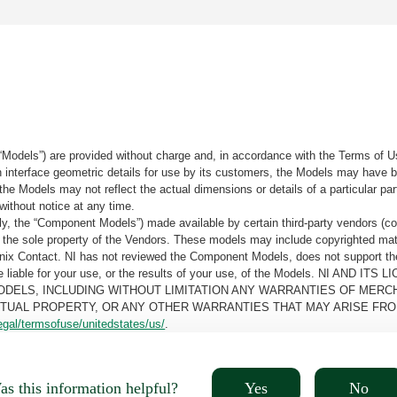
“Models”) are provided without charge and, in accordance with the Terms of Us
tain interface geometric details for use by its customers, the Models may hav
the Models may not reflect the actual dimensions or details of a particular par
without notice at any time.
, the “Component Models”) made available by certain third-party vendors (co
the sole property of the Vendors. These models may include copyrighted mate
oenix Contact. NI has not reviewed the Component Models, does not support t
e be liable for your use, or the results of your use, of the Models. NI
ODELS, INCLUDING WITHOUT LIMITATION ANY WARRANTIES OF MERCH
CTUAL PROPERTY, OR ANY OTHER WARRANTIES THAT MAY ARISE FRO
egal/termsofuse/unitedstates/us/
.
Yes
No
s this information helpful?