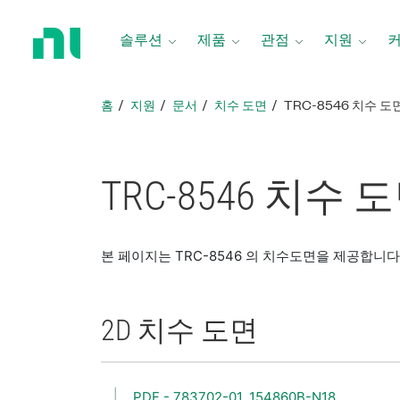
홈
페
솔루션
제품
관점
지원
이
지
로
홈
지원
문서
치수 도면
TRC-8546 치수 도
돌
아
가
기
TRC-8546 치수 
본 페이지는 TRC-8546 의 치수도면을 제공합니다
2D 치수 도면
PDF - 783702-01, 154860B-N18