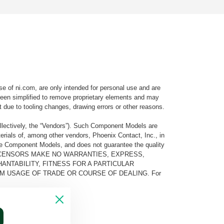
e of ni.com, are only intended for personal use and are
e been simplified to remove proprietary elements and may
t due to tooling changes, drawing errors or other reasons.
llectively, the “Vendors”). Such Component Models are
rials of, among other vendors, Phoenix Contact, Inc., in
he Component Models, and does not guarantee the quality
 AND ITS LICENSORS MAKE NO WARRANTIES, EXPRESS,
ANTABILITY, FITNESS FOR A PARTICULAR
M USAGE OF TRADE OR COURSE OF DEALING. For