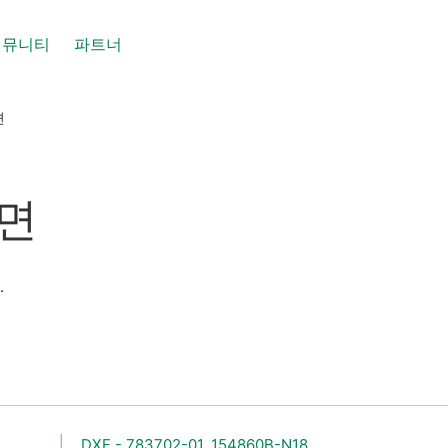
커뮤니티
파트너
면
도면
.
DXF - 783702-01, 154860B-N18