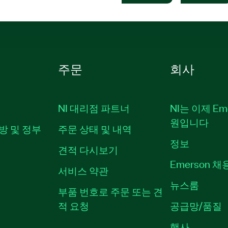
주문
회사
NI 대리점 파트너
NI는 이제 Em
원입니다
방 및 정부
주문 상태 및 내역
정보
견적 다시보기
Emerson 
서비스 약관
뉴스룸
부품 번호로 주문 또는 견
적 요청
공급망/품질
행사