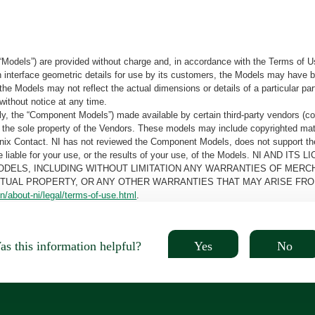
“Models”) are provided without charge and, in accordance with the Terms of Us
tain interface geometric details for use by its customers, the Models may hav
the Models may not reflect the actual dimensions or details of a particular par
without notice at any time.
, the “Component Models”) made available by certain third-party vendors (co
the sole property of the Vendors. These models may include copyrighted mate
oenix Contact. NI has not reviewed the Component Models, does not support t
e be liable for your use, or the results of your use, of the Models. NI
ODELS, INCLUDING WITHOUT LIMITATION ANY WARRANTIES OF MERCH
CTUAL PROPERTY, OR ANY OTHER WARRANTIES THAT MAY ARISE FRO
n/about-ni/legal/terms-of-use.html
.
Yes
No
s this information helpful?