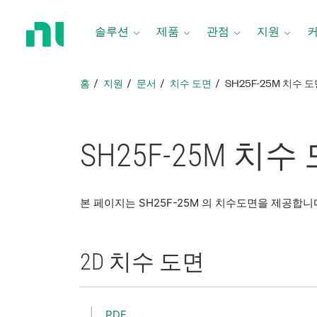
홈
페
솔루션
제품
관점
지원
이
지
로
홈
지원
문서
치수 도면
SH25F-25M 치수 
돌
아
가
기
SH25F-25M 치수
본 페이지는 SH25F-25M 의 치수도면을 제공합니
2D 치수 도면
PDF