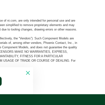
e of ni.com, are only intended for personal use and are
e been simplified to remove proprietary elements and may
t due to tooling changes, drawing errors or other reasons.
llectively, the “Vendors”). Such Component Models are
rials of, among other vendors, Phoenix Contact, Inc., in
he Component Models, and does not guarantee the quality
 AND ITS LICENSORS MAKE NO WARRANTIES, EXPRESS,
ANTABILITY, FITNESS FOR A PARTICULAR
M USAGE OF TRADE OR COURSE OF DEALING. For