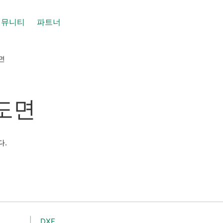
커뮤니티
파트너
도면
 도면
다.
DXF