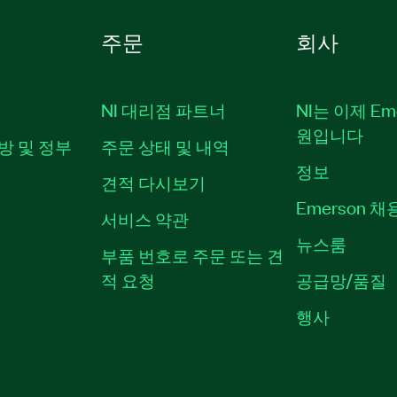
주문
회사
NI 대리점 파트너
NI는 이제 Em
원입니다
방 및 정부
주문 상태 및 내역
정보
견적 다시보기
Emerson 
서비스 약관
뉴스룸
부품 번호로 주문 또는 견
적 요청
공급망/품질
행사