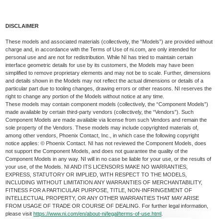
DISCLAIMER
These models and associated materials (collectively, the “Models”) are provided without
charge and, in accordance with the Terms of Use of ni.com, are only intended for
personal use and are not for redistribution. While NI has tried to maintain certain
interface geometric details for use by its customers, the Models may have been
simplified to remove proprietary elements and may not be to scale. Further, dimensions
and details shown in the Models may not reflect the actual dimensions or details of a
particular part due to tooling changes, drawing errors or other reasons. NI reserves the
right to change any portion of the Models without notice at any time.
These models may contain component models (collectively, the “Component Models”)
made available by certain third-party vendors (collectively, the “Vendors”). Such
Component Models are made available via license from such Vendors and remain the
sole property of the Vendors. These models may include copyrighted materials of,
among other vendors, Phoenix Contact, Inc., in which case the following copyright
notice applies: © Phoenix Contact. NI has not reviewed the Component Models, does
not support the Component Models, and does not guarantee the quality of the
Component Models in any way. NI will in no case be liable for your use, or the results of
your use, of the Models. NI AND ITS LICENSORS MAKE NO WARRANTIES,
EXPRESS, STATUTORY OR IMPLIED, WITH RESPECT TO THE MODELS,
INCLUDING WITHOUT LIMITATION ANY WARRANTIES OF MERCHANTABILITY,
FITNESS FOR A PARTICULAR PURPOSE, TITLE, NON-INFRINGEMENT OF
INTELLECTUAL PROPERTY, OR ANY OTHER WARRANTIES THAT MAY ARISE
FROM USAGE OF TRADE OR COURSE OF DEALING. For further legal information,
please visit
https://www.ni.com/en/about-ni/legal/terms-of-use.html
.