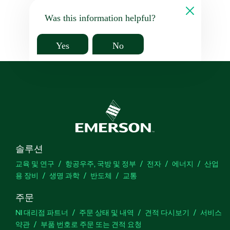
Was this information helpful?
Yes
No
솔루션
교육 및 연구
항공우주, 국방 및 정부
전자
에너지
산업
용 장비
생명 과학
반도체
교통
주문
NI 대리점 파트너
주문 상태 및 내역
견적 다시보기
서비스
약관
부품 번호로 주문 또는 견적 요청