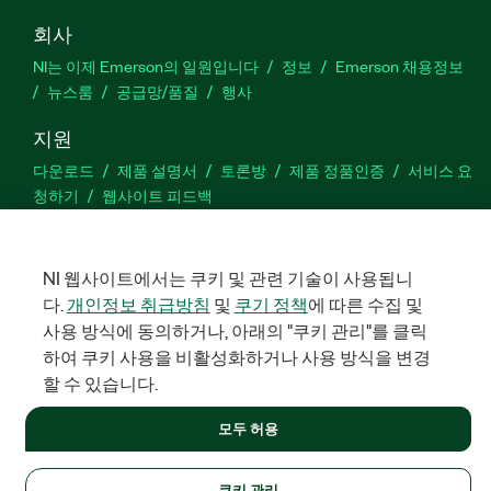
회사
NI는 이제 Emerson의 일원입니다
정보
Emerson 채용정보
뉴스룸
공급망/품질
행사
지원
다운로드
제품 설명서
토론방
제품 정품인증
서비스 요
청하기
웹사이트 피드백
Facebook
Twitter
LinkedIn
YouTu
In
NI 웹사이트에서는 쿠키 및 관련 기술이 사용됩니
다.
개인정보 취급방침
및
쿠기 정책
에 따른 수집 및
사용 방식에 동의하거나, 아래의 "쿠키 관리"를 클릭
©
NATIONAL INSTRUMENTS CORP. 판권 소유. 한국내쇼날인스트루먼
하여 쿠키 사용을 비활성화하거나 사용 방식을 변경
트㈜ | 주소: 서울특별시 영등포구 여의대로 108, 36층 (여의도동,
할 수 있습니다.
파크원 타워1) | 대표자: 수리후앗, 페드로와이안드라데 | 사업자 등
록번호: 214-81-91583 | 대표전화: 02-3451-3400
모두 허용
법적정보
|
IMPRINT
|
개인정보 취급방침
|
쿠키 관리
쿠키 관리