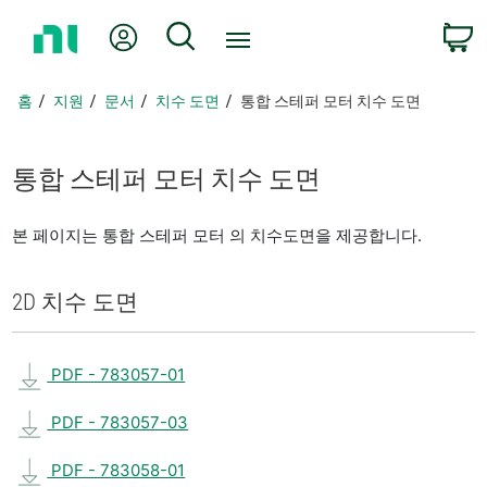
홈
내 계정
검색
페
이
지
홈
지원
문서
치수 도면
통합 스테퍼 모터 치수 도면
로
돌
아
통합 스테퍼 모터 치수 도면
가
기
본 페이지는 통합 스테퍼 모터 의 치수도면을 제공합니다.
2D 치수 도면
PDF - 783057-01
PDF - 783057-03
PDF - 783058-01