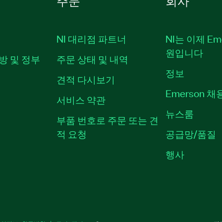
주문
회사
NI 대리점 파트너
NI는 이제 Em
원입니다
방 및 정부
주문 상태 및 내역
정보
견적 다시보기
Emerson 
서비스 약관
뉴스룸
부품 번호로 주문 또는 견
적 요청
공급망/품질
행사