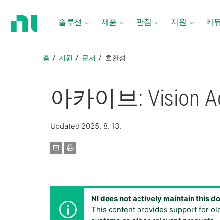
홈
페
솔루션
제품
관점
지원
커
이
지
로
홈
지원
문서
호환성
돌
아
가
아카이브: Vision Ac
기
Updated 2025. 8. 13.
NI does not actively maintain this 
This content provides support for ol