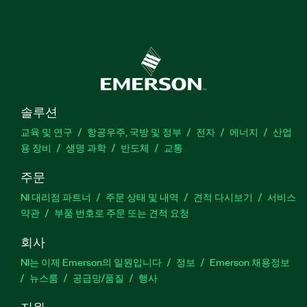
솔루션
교육 및 연구
항공우주, 국방 및 정부
전자
에너지
산업
용 장비
생명 과학
반도체
교통
주문
NI 대리점 파트너
주문 상태 및 내역
견적 다시보기
서비스
약관
부품 번호로 주문 또는 견적 요청
회사
NI는 이제 Emerson의 일원입니다
정보
Emerson 채용정보
뉴스룸
공급망/품질
행사
지원