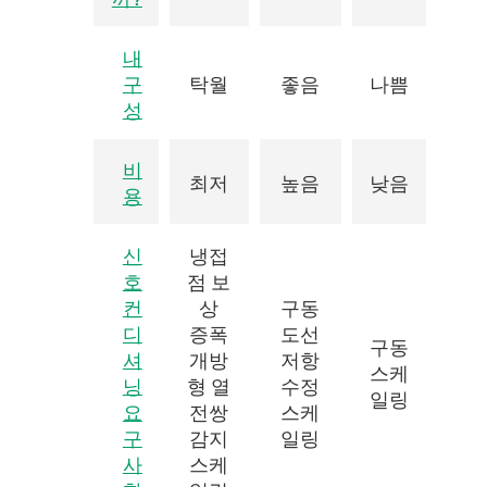
내
구
탁월
좋음
나쁨
성
비
최저
높음
낮음
용
신
냉접
호
점 보
컨
상
구동
디
증폭
도선
구동
셔
개방
저항
스케
닝
형 열
수정
일링
요
전쌍
스케
구
감지
일링
사
스케