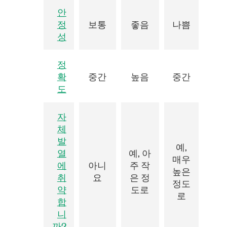
안
정
보통
좋음
나쁨
성
정
확
중간
높음
중간
도
자
체
발
예,
열
예, 아
매우
에
아니
주 작
높은
취
요
은 정
정도
약
도로
로
합
니
까?