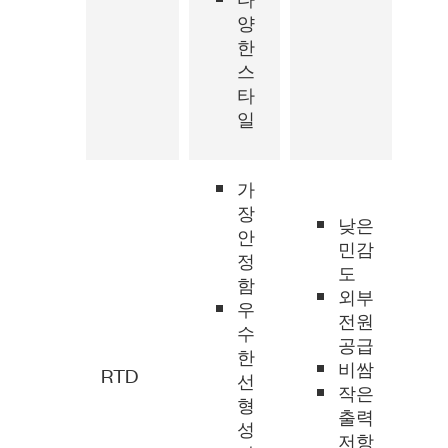
양
한
스
타
일
가
장
낮은
안
민감
정
도
함
외부
우
전원
수
공급
한
비쌈
RTD
선
작은
형
출력
성
저항