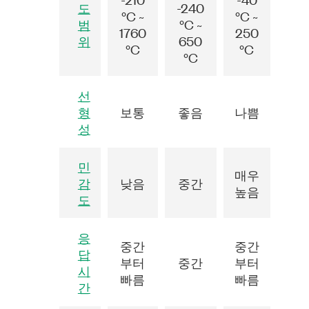
도
-240
°C ~
°C ~
범
°C ~
1760
250
위
650
°C
°C
°C
선
형
보통
좋음
나쁨
성
민
매우
감
낮음
중간
높음
도
응
중간
중간
답
부터
중간
부터
시
빠름
빠름
간