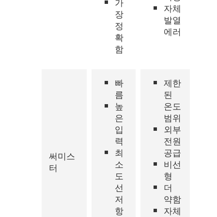
가
자체
장
발열
정
에러
확
함
빠
제한
름
된
높
온도
은
범위
입
외부
력
전원
최
공급
써미스
소
비선
터
도
형
선
더
저
약함
항
자체