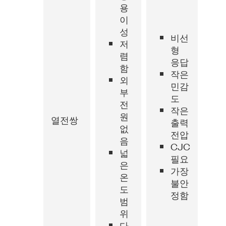
용
이
성
비선
저
형
렴
응답
함
작은
외
민감
부
도
전
작은
원
열전쌍
출력
없
전압
음
CJC
넓
필요
은
가장
온
불안
도
정함
범
위
다