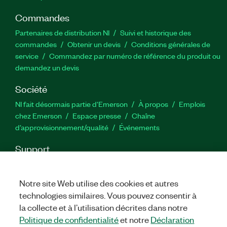
Commandes
Partenaires de distribution NI
Suivi et historique des
commandes
Obtenir un devis
Conditions générales de
service
Commandez par numéro de référence du produit ou
demandez un devis
Société
NI fait désormais partie d'Emerson
À propos
Emplois
chez Emerson
Espace presse
Chaîne
d’approvisionnement/qualité
Événements
Support
Téléchargements
Documentation produit
Forums de
discussion
Activer un produit
Soumettre une demande de
Notre site Web utilise des cookies et autres
service
Commentaires sur le site
technologies similaires. Vous pouvez consentir à
la collecte et à l’utilisation décrites dans notre
Twitter
YouTube
Faceb
In
Politique de confidentialité
et notre
Déclaration