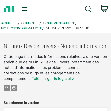
Revenir
P
Recherche
à
la
page
ACCUEIL
SUPPORT
DOCUMENTATION
d’accueil
NOTES D'INFORMATION
NI LINUX DEVICE DRIVERS
NI Linux Device Drivers - Notes d'information
Cette page fournit des informations relatives à une version
spécifique de NI Linux Device Drivers, notamment des
notes d’informations, les problèmes connus, les
corrections de bugs et les changements de
comportement.
Télécharger le logiciel >
Sélectionner la version