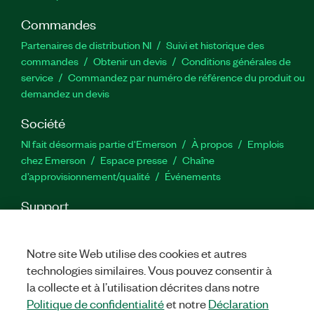
Commandes
Partenaires de distribution NI
Suivi et historique des
commandes
Obtenir un devis
Conditions générales de
service
Commandez par numéro de référence du produit ou
demandez un devis
Société
NI fait désormais partie d'Emerson
À propos
Emplois
chez Emerson
Espace presse
Chaîne
d’approvisionnement/qualité
Événements
Support
Téléchargements
Documentation produit
Forums de
discussion
Activer un produit
Soumettre une demande de
Notre site Web utilise des cookies et autres
service
Commentaires sur le site
technologies similaires. Vous pouvez consentir à
la collecte et à l’utilisation décrites dans notre
Twitter
YouTube
Faceb
In
Politique de confidentialité
et notre
Déclaration