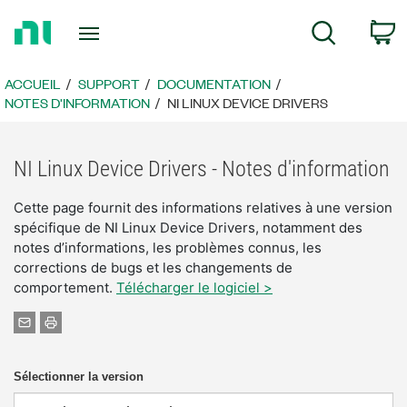
Revenir
P
Recherche
à
la
page
ACCUEIL
SUPPORT
DOCUMENTATION
d’accueil
NOTES D'INFORMATION
NI LINUX DEVICE DRIVERS
NI Linux Device Drivers - Notes d'information
Cette page fournit des informations relatives à une version
spécifique de NI Linux Device Drivers, notamment des
notes d’informations, les problèmes connus, les
corrections de bugs et les changements de
comportement.
Télécharger le logiciel >
Sélectionner la version