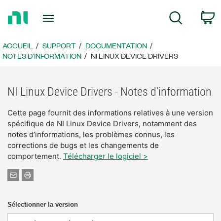
Revenir
P
Recherche
à
la
page
ACCUEIL
SUPPORT
DOCUMENTATION
d’accueil
NOTES D'INFORMATION
NI LINUX DEVICE DRIVERS
NI Linux Device Drivers - Notes d'information
Cette page fournit des informations relatives à une version
spécifique de NI Linux Device Drivers, notamment des
notes d’informations, les problèmes connus, les
corrections de bugs et les changements de
comportement.
Télécharger le logiciel >
Sélectionner la version