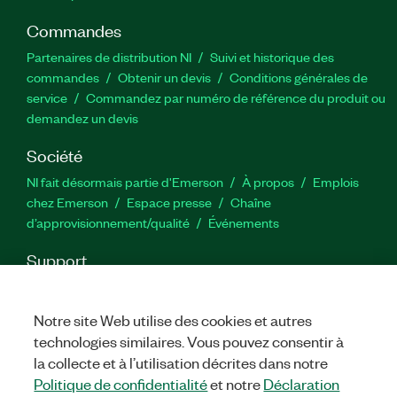
Commandes
Partenaires de distribution NI
Suivi et historique des
commandes
Obtenir un devis
Conditions générales de
service
Commandez par numéro de référence du produit ou
demandez un devis
Société
NI fait désormais partie d'Emerson
À propos
Emplois
chez Emerson
Espace presse
Chaîne
d’approvisionnement/qualité
Événements
Support
Téléchargements
Documentation produit
Forums de
discussion
Activer un produit
Soumettre une demande de
Notre site Web utilise des cookies et autres
service
Commentaires sur le site
technologies similaires. Vous pouvez consentir à
la collecte et à l’utilisation décrites dans notre
Twitter
YouTube
Faceb
In
Politique de confidentialité
et notre
Déclaration