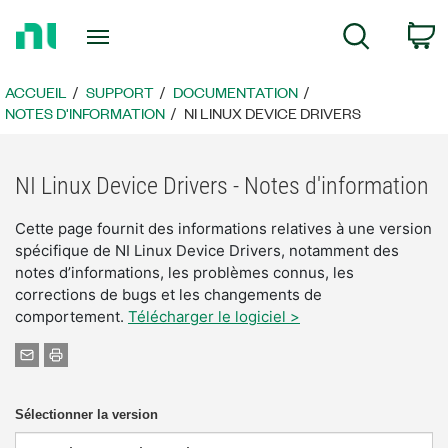
Revenir
P
Recherche
à
la
page
ACCUEIL
SUPPORT
DOCUMENTATION
d’accueil
NOTES D'INFORMATION
NI LINUX DEVICE DRIVERS
NI Linux Device Drivers - Notes d'information
Cette page fournit des informations relatives à une version
spécifique de NI Linux Device Drivers, notamment des
notes d’informations, les problèmes connus, les
corrections de bugs et les changements de
comportement.
Télécharger le logiciel >
Sélectionner la version