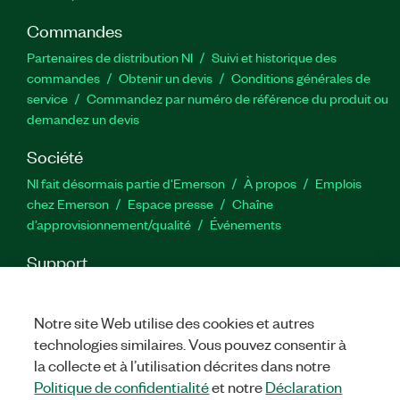
Commandes
Partenaires de distribution NI
Suivi et historique des
commandes
Obtenir un devis
Conditions générales de
service
Commandez par numéro de référence du produit ou
demandez un devis
Société
NI fait désormais partie d'Emerson
À propos
Emplois
chez Emerson
Espace presse
Chaîne
d’approvisionnement/qualité
Événements
Support
Téléchargements
Documentation produit
Forums de
discussion
Activer un produit
Soumettre une demande de
Notre site Web utilise des cookies et autres
service
Commentaires sur le site
technologies similaires. Vous pouvez consentir à
la collecte et à l’utilisation décrites dans notre
Twitter
YouTube
Faceb
In
Politique de confidentialité
et notre
Déclaration