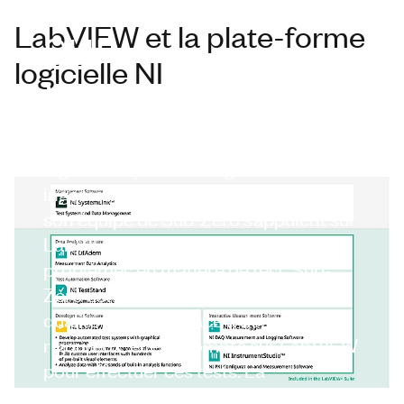
sur
LabVIEW et la plate-forme
logicielle NI
LabVIEW
LabVIEW a été conçu par des
ingénieurs pour des ingénieurs. Des
ingénieurs comme Chase Fearing et
son équipe de Sub-Zero s’appuient sur
LabVIEW pour résoudre tous leurs
problèmes en matière de test. Sub-
Zero est une marque qui promet une
qualité inégalée grâce à des tests
rigoureux, et elle compte sur LabVIEW
pour effectuer ces tests. La
programmation graphique intuitive de