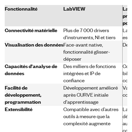
Fonctionnalité
LabVIEW
Lan
pro
pol
Connectivité matérielle
Plus de 7 000 drivers
La d
d'instruments, NI et tiers
est 
Visualisation des données
Face-avant native,
Dév
fonctionnalité glisser-
déposer
Capacités d'analyse de
Des milliers de fonctions
Cons
données
intégrées et IP de
bibl
confiance
com
Facilité de
Développement amélioré
Vari
développement,
après CURVE initiale
coda
programmation
d'apprentissage
Extensibilité
Compatible avec d’autres
La c
outils à mesure que la
dév
complexité augmente
aug
con