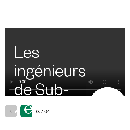
Les
ingénieurs
de Sub-
Zero
01
/
04
s’appuient