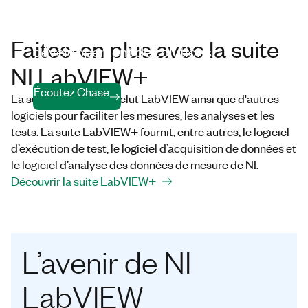
l’outil leur permet d’aborder les
problèmes et simplifie le
Faites-en plus avec la suite
développement de solutions.
NI LabVIEW+
Écoutez Chase
La suite LabVIEW+ inclut LabVIEW ainsi que d'autres
logiciels pour faciliter les mesures, les analyses et les
tests. La suite LabVIEW+ fournit, entre autres, le logiciel
d’exécution de test, le logiciel d’acquisition de données et
le logiciel d’analyse des données de mesure de NI.
Découvrir la suite LabVIEW+
L’avenir de NI
LabVIEW