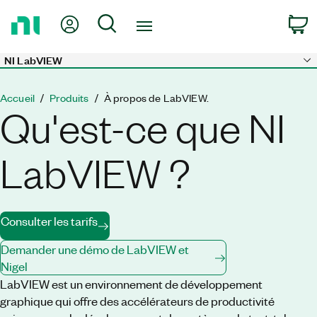
Revenir
Mon compte
Rechercher
P
à
la
page
NI LabVIEW
Skip to main content
d’accueil
Accueil
Produits
À propos de LabVIEW.
Qu'est-ce que NI
LabVIEW ?
Consulter les tarifs
Demander une démo de LabVIEW et
Nigel
LabVIEW est un environnement de développement
graphique qui offre des accélérateurs de productivité