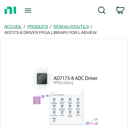
Revenir
P
Recherche
à
la
page
ACCUEIL
PRODUITS
RÉSEAU D’OUTILS
d’accueil
AD7173-8 DRIVER FPGA LIBRARY FOR LABVIEW