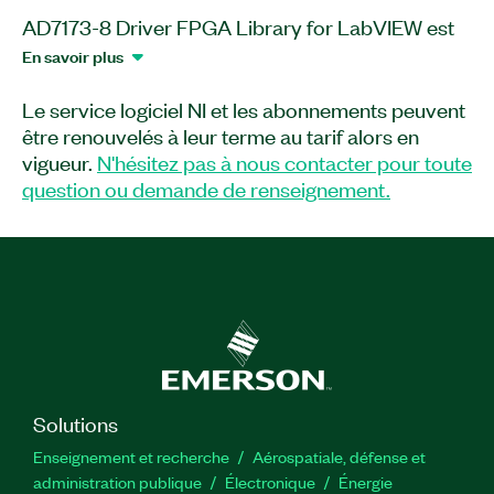
AD7173-8 Driver FPGA Library for LabVIEW est
un complément logiciel qui vous aide à
En savoir plus
implémenter et à intégrer le support du C A/N
AD7173-8 dans vos applications LabVIEW
Le service logiciel NI et les abonnements peuvent
personnalisées. Ce complément logiciel fournit
être renouvelés à leur terme au tarif alors en
des VIs FPGA distincts pour la configuration, le
vigueur.
N'hésitez pas à nous contacter pour toute
driver et la conversion de données. De plus, les
question ou demande de renseignement.
VIs FPGA inclus dans AD7173-8 Driver FPGA
Library for LabVIEW prennent en charge toutes
les fonctionnalités du C A/N.
Numéro(s) de référence :
788648-35
|
788648-35WP
Solutions
Enseignement et recherche
Aérospatiale, défense et
administration publique
Électronique
Énergie​