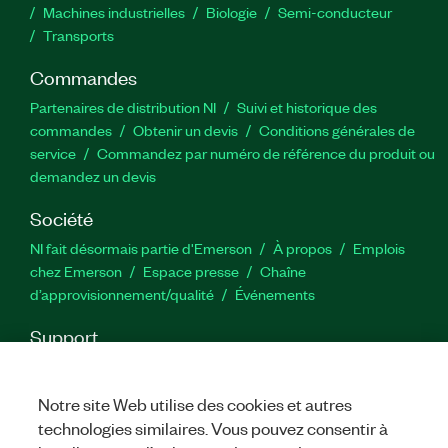
Machines industrielles
Biologie
Semi-conducteur
Transports
Commandes
Partenaires de distribution NI
Suivi et historique des
commandes
Obtenir un devis
Conditions générales de
service
Commandez par numéro de référence du produit ou
demandez un devis
Société
NI fait désormais partie d'Emerson
À propos
Emplois
chez Emerson
Espace presse
Chaîne
d’approvisionnement/qualité
Événements
Support
Téléchargements
Documentation produit
Forums de
discussion
Activer un produit
Soumettre une demande de
Notre site Web utilise des cookies et autres
service
Commentaires sur le site
technologies similaires. Vous pouvez consentir à