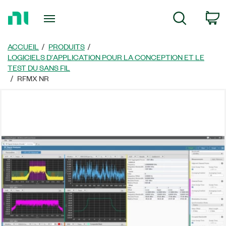
Revenir
P
Recherche
à
la
page
ACCUEIL
PRODUITS
d’accueil
LOGICIELS D'APPLICATION POUR LA CONCEPTION ET LE
TEST DU SANS FIL
RFMX NR