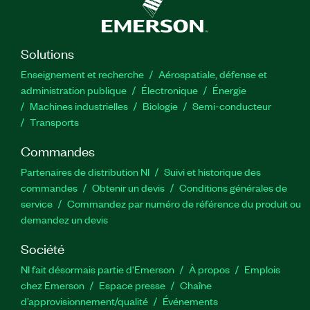
tests WLR et de mapper les voies SMU au DUT.
De plus, le cours vous apprend à effectuer des
tests TDDB (time-dependent gate oxide
breakdown) et BTI/HCI (bias temperature
Solutions
instability/hot carrier injection). Vous apprendrez
Enseignement et recherche
Aérospatiale, défense et
également à résoudre les problèmes courants liés
administration publique
Électronique
Énergie​
à la configuration du système, à son
Machines industrielles
Biologie
Semi-conducteur
fonctionnement et à l’exécution des tests.\r\nLe
Transports
cours Mesure de la fiabilité au niveau du wafer est
Commandes
recommandé aux ingénieurs de test qui ont
besoin d’une solution logicielle clé en main pour
Partenaires de distribution NI
Suivi et historique des
tester la fiabilité de leurs wafers à semi-
commandes
Obtenir un devis
Conditions générales de
conducteurs.
service
Commandez par numéro de référence du produit ou
demandez un devis
Principales fonctionnalités:
Société
NI fait désormais partie d'Emerson
À propos
Emplois
Format: Sur demande
chez Emerson
Espace presse
Chaîne
Pré-requis: Aucun
d’approvisionnement/qualité
Événements