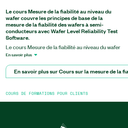
Le cours Mesure de la fiabilité au niveau du
wafer couvre les principes de base de la
mesure de la fiabilité des wafers à semi-
conducteurs avec Wafer Level Reliability Test
Software.
Le cours Mesure de la fiabilité au niveau du wafer
vous présente les tests de fiabilité au niveau du
En savoir plus
wafer (WLR) ainsi que la manière d’intégrer du
matériel tel que les unités de source et mesure
En savoir plus sur Cours sur la mesure de la fi
(SMU) PXI et votre matériel sous test (DUT) avec
WLR Test Software. Ce cours vous aide à
comprendre comment utiliser WLR Test Software
COURS DE FORMATIONS POUR CLIENTS
pour effectuer des tests de contrainte à 2 et 4
bornes et des balayages paramétriques pour
mesurer la fiabilité des wafers à semi-
conducteurs. Vous vous familiariserez avec la
compensation des SMU avant d’effectuer des