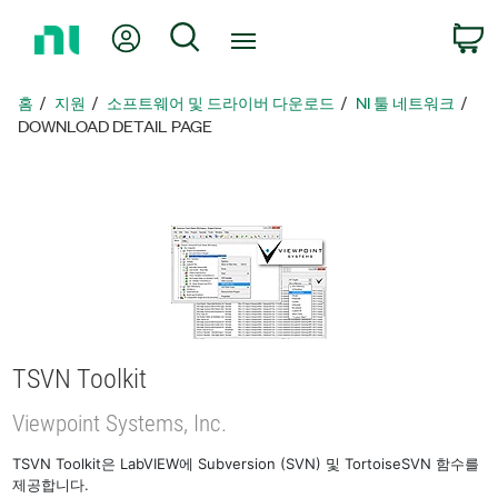
홈
내 계정
검색
페
이
지
홈
지원
소프트웨어 및 드라이버 다운로드
NI 툴 네트워크
로
DOWNLOAD DETAIL PAGE
돌
아
가
기
TSVN Toolkit
Viewpoint Systems, Inc.
TSVN Toolkit은 LabVIEW에 Subversion (SVN) 및 TortoiseSVN 함수를
제공합니다.