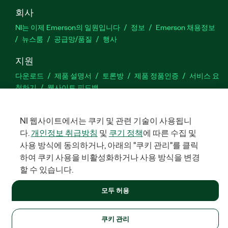
회사
NI는 이제 Emerson의 일원입니다
정보
Emerson 채용정보
뉴스룸
공급망/품질
행사
지원
다운로드
제품 설명서
토론방
제품 정품인증
서비스 요
청하기
웹사이트 피드백
Facebook
Twitter
LinkedIn
YouTu
In
NI 웹사이트에서는 쿠키 및 관련 기술이 사용됩니
다.
개인정보 취급방침
및
쿠기 정책
에 따른 수집 및
사용 방식에 동의하거나, 아래의 "쿠키 관리"를 클릭
하여 쿠키 사용을 비활성화하거나 사용 방식을 변경
©
NATIONAL INSTRUMENTS CORP. 판권 소유. 한국내쇼날인스트루먼
트㈜ | 주소: 서울특별시 영등포구 여의대로 108, 36층 (여의도동,
할 수 있습니다.
파크원 타워1) | 대표자: 수리후앗, 페드로와이안드라데 | 사업자 등
록번호: 214-81-91583 | 대표전화: 02-3451-3400
모두 허용
법적정보
|
IMPRINT
|
개인정보 취급방침
|
쿠키 관리
쿠키 관리