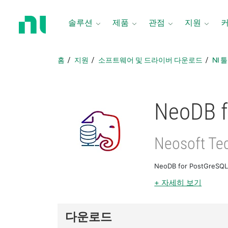
홈
페
솔루션
제품
관점
지원
이
지
로
홈
지원
소프트웨어 및 드라이버 다운로드
NI 
돌
아
가
기
NeoDB f
Neosoft Te
NeoDB for PostGre
+ 자세히 보기
다운로드