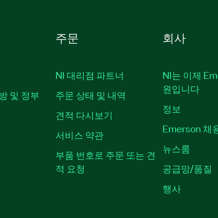
주문
회사
NI 대리점 파트너
NI는 이제 Em
원입니다
방 및 정부
주문 상태 및 내역
정보
견적 다시보기
Emerson 
서비스 약관
뉴스룸
부품 번호로 주문 또는 견
적 요청
공급망/품질
행사